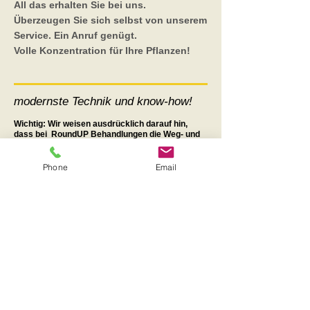
All das erhalten Sie bei uns.
Überzeugen Sie sich selbst von unserem
Service. Ein Anruf genügt.
Volle Konzentration für Ihre Pflanzen!
modernste Technik und know-how!
Wichtig: Wir weisen ausdrücklich darauf hin,
dass bei RoundUP Behandlungen die Weg- und
Feldränder, laut Gesetz nicht mitgespritzt werden
dürfen!
Außerdem wird empfohlen RoundUP behandelte
Phone
Email
Flächen so schnell als möglich zu bearbeiten
(2-3
Tage nach Behandlung).
Mit Totalherbizid behandelte Felder werden in der
Öffentlichkeit sehr kritisch gesehen.
Resistenzen rechtzeitig vorbeugen:
In Zukunft wird es kaum neue Wirkmechanismen
geben, deshalb ist ein vorbeugendes
Resistenzmanagement sehr wichtig!