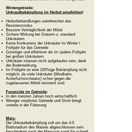
Wintergetreide:
Unkrautbekämpfung im Herbst empfohlen
!
Herbstbehandlungen unterbrechen das
Resistenzrisiko
Bessere Verträglichkeit der Mittel
Sichere Wirkung bei Gräsern u. standard
Unkräutern
Keine Konkurrenz der Unkräuter im Winter /
Frühjahr für das Getreide
Günstiger und effektiver als im späten Frühjahr
bei großen Unkräutern.
Unkräuter müssen nicht aufgelaufen sein, dank
der Bodenwirkung.
Im Frühjahr ist eine 100%ige Bekämpfung nicht
möglich, da viele Unkräuter (Windhalm,
Ackerfuchsschwanz) schon gegen die
zugelassenen Mittel resistent sind.
Fungizide im Getreide
:
In den meisten Jahren hoch wirtschaftlich
Weniger verpilztes Getreide und Stroh bringt
vorteile in der Fütterung
Mais:
Die Unkrautbekämpfung soll um das 4-5
Blattstadium des Maises abgeschlossen sein.
Feuchtigkeit nach der Maissaat sorgt für schnell